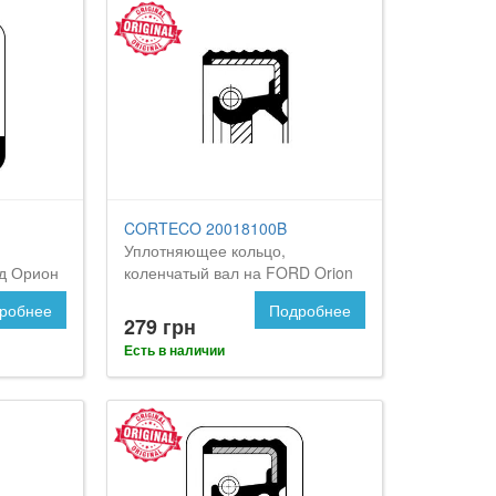
CORTECO 20018100B
Уплотняющее кольцо,
рд Орион
коленчатый вал на FORD Orion
робнее
Подробнее
279 грн
Есть в наличии