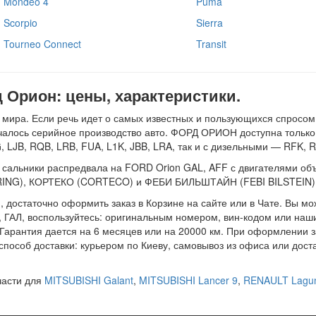
Mondeo 4
Puma
Scorpio
Sierra
Tourneo Connect
Transit
 Орион: цены, характеристики.
мира. Если речь идет о самых известных и пользующихся спросом м
ачалось серийное производство авто. ФОРД ОРИОН доступна тольк
, LJB, RQB, LRB, FUA, L1K, JBB, LRA, так и с дизельными — RFK, R
альники распредвала на FORD Orion GAL, AFF с двигателями объемо
LRING), КОРТЕКО (CORTECO) и ФЕБИ БИЛЬШТАЙН (FEBI BILSTEIN)
 достаточно оформить заказ в Корзине на сайте или в Чате. Вы мо
ГАЛ, воспользуйтесь: оригинальным номером, вин-кодом или наши
 Гарантия дается на 6 месяцев или на 20000 км. При оформлении 
способ доставки: курьером по Киеву, самовывоз из офиса или доста
части для
MITSUBISHI Galant
,
MITSUBISHI Lancer 9
,
RENAULT Lagu