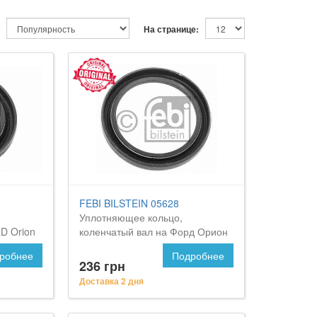
На странице:
FEBI BILSTEIN 05628
Уплотняющее кольцо,
D Orion
коленчатый вал на Форд Орион
робнее
Подробнее
236 грн
Доставка 2 дня