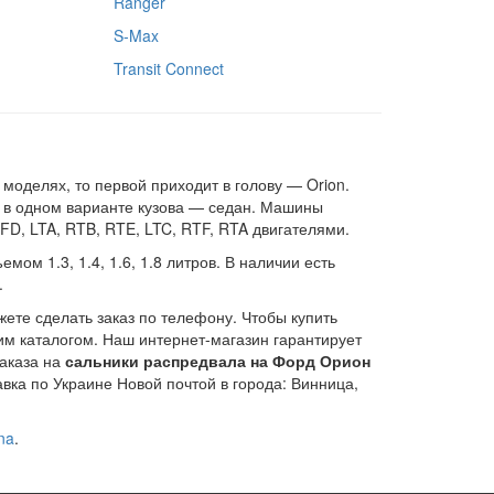
Ranger
S-Max
Transit Connect
оделях, то первой приходит в голову — Orion.
о в одном варианте кузова — седан. Машины
FD, LTA, RTB, RTE, LTC, RTF, RTA двигателями.
м 1.3, 1.4, 1.6, 1.8 литров. В наличии есть
.
жете сделать заказ по телефону. Чтобы купить
м каталогом. Наш интернет-магазин гарантирует
заказа на
сальники распредвала на Форд Орион
вка по Украине Новой почтой в города: Винница,
na
.