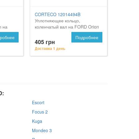
CORTECO 12014494B
Уплотняющее кольцо,
л на
коленчатый вал на FORD Orion
робнее
Подробнее
405 грн
Доставка 1 день
D:
Escort
Focus 2
Kuga
Mondeo 3