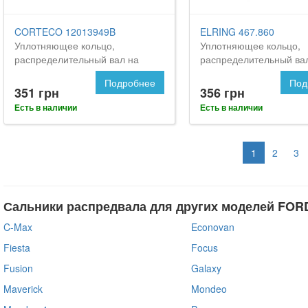
CORTECO 12013949B
ELRING 467.860
Уплотняющее кольцо,
Уплотняющее кольцо,
распределительный вал на
распределительный ва
FORD Orion
Форд Орион
Подробнее
Под
351 грн
356 грн
Есть в наличии
Есть в наличии
1
2
3
Сальники распредвала для других моделей FOR
C-Max
Econovan
Fiesta
Focus
Fusion
Galaxy
Maverick
Mondeo