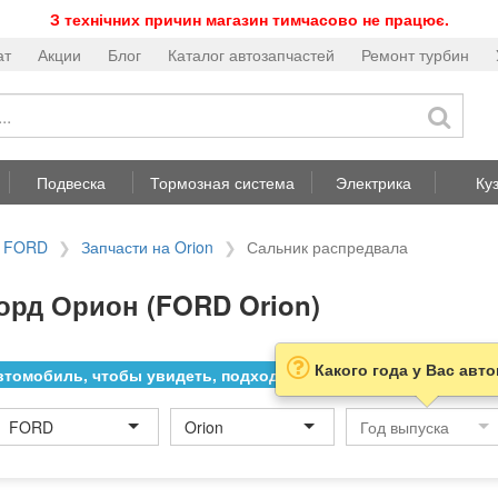
З технічних причин магазин тимчасово не працює.
ат
Акции
Блог
Каталог автозапчастей
Ремонт турбин
Подвеска
Тормозная система
Электрика
Ку
а FORD
Запчасти на Orion
Сальник распредвала
орд Орион (FORD Orion)
Какого года у Вас авт
томобиль, чтобы увидеть, подходит ли товар к нему
FORD
Orion