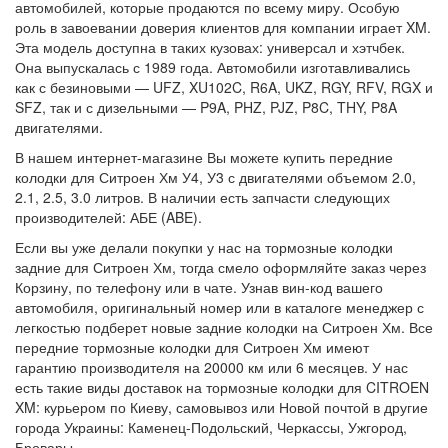
автомобилей, которые продаются по всему миру. Особую
роль в завоевании доверия клиентов для компании играет XM.
Эта модель доступна в таких кузовах: универсал и хэтчбек.
Она выпускалась с 1989 года. Автомобили изготавливались
как с безиновыми — UFZ, XU102C, R6A, UKZ, RGY, RFV, RGX и
SFZ, так и с дизельными — P9A, PHZ, PJZ, P8C, THY, P8A
двигателями.
В нашем интернет-магазине Вы можете купить передние
колодки для Ситроен Хм У4, У3 с двигателями объемом 2.0,
2.1, 2.5, 3.0 литров. В наличии есть запчасти следующих
производителей: АБЕ (ABE).
Если вы уже делали покупки у нас на тормозные колодки
задние для Ситроен Хм, тогда смело оформляйте заказ через
Корзину, по телефону или в чате. Узнав вин-код вашего
автомобиля, оригинальный номер или в каталоге менеджер с
легкостью подберет новые задние колодки на Ситроен Хм. Все
передние тормозные колодки для Ситроен Хм имеют
гарантию производителя на 20000 км или 6 месяцев. У нас
есть такие виды доставок на тормозные колодки для CITROEN
XM: курьером по Киеву, самовывоз или Новой почтой в другие
города Украины: Каменец-Подольский, Черкассы, Ужгород,
Бровары.