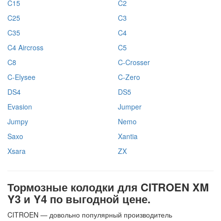
C15
C2
C25
C3
C35
C4
C4 Aircross
C5
C8
C-Crosser
C-Elysee
C-Zero
DS4
DS5
Evasion
Jumper
Jumpy
Nemo
Saxo
Xantia
Xsara
ZX
Тормозные колодки для CITROEN XM
Y3 и Y4 по выгодной цене.
CITROEN — довольно популярный производитель