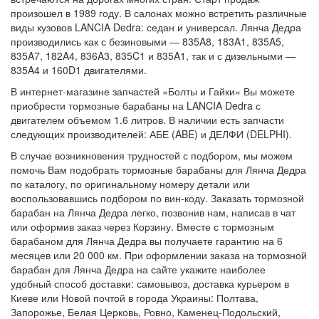
произошел в 1989 году. В салонах можно встретить различные
виды кузовов LANCIA Dedra: седан и универсал. Лянча Дедра
производились как с безиновыми — 835A8, 183A1, 835A5,
835A7, 182A4, 836A3, 835C1 и 835A1, так и с дизельными —
835A4 и 160D1 двигателями.
В интернет-магазине запчастей «Болты и Гайки» Вы можете
приобрести тормозные барабаны на LANCIA Dedra с
двигателем объемом 1.6 литров. В наличии есть запчасти
следующих производителей: АБЕ (ABE) и ДЕЛФИ (DELPHI).
В случае возникновения трудностей с подбором, мы можем
помочь Вам подобрать тормозные барабаны для Лянча Дедра
по каталогу, по оригинальному номеру детали или
воспользовавшись подбором по вин-коду. Заказать тормозной
барабан на Лянча Дедра легко, позвонив нам, написав в чат
или оформив заказ через Корзину. Вместе с тормозным
барабаном для Лянча Дедра вы получаете гарантию на 6
месяцев или 20 000 км. При оформлении заказа на тормозной
барабан для Лянча Дедра на сайте укажите наиболее
удобный способ доставки: самовывоз, доставка курьером в
Киеве или Новой почтой в города Украины: Полтава,
Запорожье, Белая Церковь, Ровно, Каменец-Подольский,