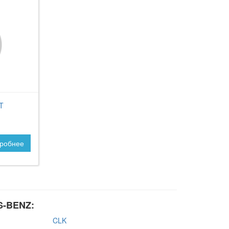
T
робнее
S-BENZ:
CLK