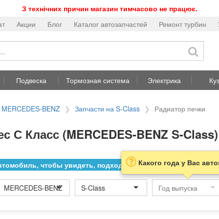
З технічних причин магазин тимчасово не працює.
ат
Акции
Блог
Каталог автозапчастей
Ремонт турбин
Подвеска
Тормозная система
Электрика
Ку
на MERCEDES-BENZ
Запчасти на S-Class
Радиатор печки
ес С Класс (MERCEDES-BENZ S-Class)
Какого года у Вас авт
томобиль, чтобы увидеть, подходит ли товар к нему
MERCEDES-BENZ
S-Class