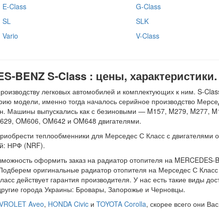
E-Class
G-Class
SL
SLK
Vario
V-Class
-BENZ S-Class : цены, характеристики.
изводству легковых автомобилей и комплектующих к ним. S-Class
орию модели, именно тогда началось серийное производство Мерсе
ан. Машины выпускались как с безиновыми — M157, M279, M277, M1
29, OM606, OM642 и OM648 двигателями.
иобрести теплообменники для Мерседес С Класс с двигателями объемо
й: НРФ (NRF).
озможность оформить заказ на радиатор отопителя на MERCEDES-BE
. Подберем оригинальные радиатор отопителя на Мерседес С Класс
ласс действует гарантия производителя. У нас есть такие виды дос
другие города Украины: Бровары, Запорожье и Черновцы.
VROLET Aveo
,
HONDA Civic
и
TOYOTA Corolla
, скорее всего они Ва