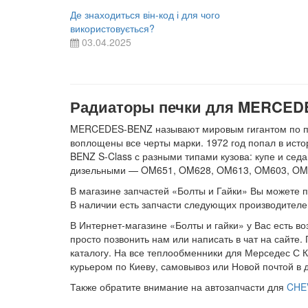
Де знаходиться він-код і для чого
використовується?
03.04.2025
Радиаторы печки для MERCEDES
MERCEDES-BENZ называют мировым гигантом по про
воплощены все черты марки. 1972 год попал в ист
BENZ S-Class с разными типами кузова: купе и сед
дизельными — OM651, OM628, OM613, OM603, OM6
В магазине запчастей «Болты и Гайки» Вы можете пр
В наличии есть запчасти следующих производителе
В Интернет-магазине «Болты и гайки» у Вас есть в
просто позвонить нам или написать в чат на сайте
каталогу. На все теплообменники для Мерседес С К
курьером по Киеву, самовывоз или Новой почтой в 
Также обратите внимание на автозапчасти для
CHE