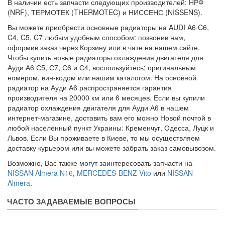
В наличии есть запчасти следующих производителей: НРФ
(NRF), ТЕРМОТЕК (THERMOTEC) и НИССЕНС (NISSENS).
Вы можете приобрести основные радиаторы на AUDI A6 C6,
C4, C5, C7 любым удобным способом: позвонив нам,
оформив заказ через Корзину или в чате на нашем сайте.
Чтобы купить новые радиаторы охлаждения двигателя для
Ауди А6 С5, С7, С6 и С4, воспользуйтесь: оригинальным
номером, вин-кодом или нашим каталогом. На основной
радиатор на Ауди А6 распространяется гарантия
производителя на 20000 км или 6 месяцев. Если вы купили
радиатор охлаждения двигателя для Ауди А6 в нашем
интернет-магазине, доставить вам его можно Новой почтой в
любой населенный пункт Украины: Кременчуг, Одесса, Луцк и
Львов. Если Вы проживаете в Киеве, то мы осуществляем
доставку курьером или вы можете забрать заказ самовывозом.
Возможно, Вас также могут заинтересовать запчасти на
NISSAN Almera N16
,
MERCEDES-BENZ Vito
или
NISSAN
Almera
.
ЧАСТО ЗАДАВАЕМЫЕ ВОПРОСЫ