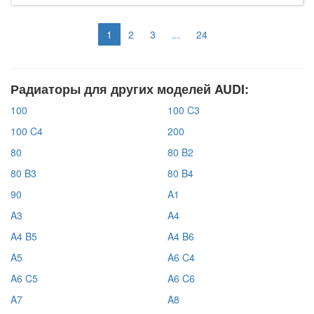
1
2
3
...
24
Радиаторы для других моделей AUDI:
100
100 C3
100 C4
200
80
80 B2
80 B3
80 B4
90
A1
A3
A4
A4 B5
A4 B6
A5
A6 C4
A6 C5
A6 C6
A7
A8